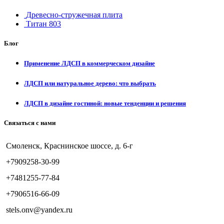
Древесно-стружечная плита
Титан 803
Блог
Применение ЛДСП в коммерческом дизайне
ЛДСП или натуральное дерево: что выбрать
ЛДСП в дизайне гостиной: новые тенденции и решения
Связаться с нами
Смоленск, Краснинское шоссе, д. 6-г
+7909258-30-99
+7481255-77-84
+7906516-66-09
stels.onv@yandex.ru